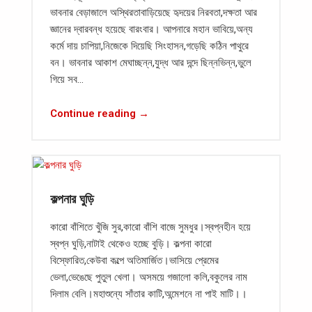
ভাবনার বেড়াজালে অস্থিরতাবাড়িয়েছে হৃদয়ের নিরবতা,দক্ষতা আর
জ্ঞানের দ্বারবন্ধ হয়েছে বারংবার। আপনারে মহান ভাবিয়ে,অন্য
কর্মে দায় চাপিয়া,নিজেকে দিয়েছি সিংহাসন,গড়েছি কঠিন পাথুরে
বন। ভাবনার আকাশ মেঘাচ্ছন্ন,যুদ্ধ আর দন্দে ছিন্নভিন্ন,ভুলে
গিয়ে সব…
Continue reading →
কল্পনার ঘুড়ি
কারো বাঁশিতে খুঁজি সুর,কারো বাঁশি বাজে সুমধুর।স্বপ্নহীন হয়ে
স্বপ্ন ঘুড়ি,নাটাই থেকেও হচ্ছে বুড়ি। কল্পনা কারো
বিস্ফোরিত,কেউবা কল্পে অতিমার্জিত।ভাসিয়ে প্রেমের
ভেলা,ভেঙেছে পুতুল খেলা। অসময়ে গজালো কলি,বকুলের নাম
দিলাম বেলি।মহাশুন্যে সাঁতার কাটি,অন্মেশনে না পাই মাটি।।