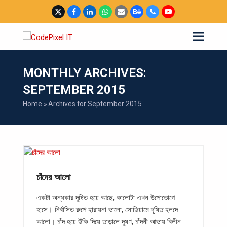
Twitter
Facebook
LinkedIn
Whatsapp
Email
Behance
Phone
YouTube
MONTHLY ARCHIVES:
SEPTEMBER 2015
Home
»
Archives for September 2015
চাঁদের আলো
একটা অন্ধকার দূষিত হয়ে আছে, কালোটা এখন উপোভোগে
হাসে। নির্বাসিত রুপে হারায়না ভালো, সোডিয়ামে দূষিত হলদে
আলো। চাঁদ হয়ে উঁকি দিয়ে তাড়ালে দূষণ, চাঁদনী আভায় বিলীন