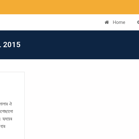
Home
 2015
ানালার ঐ
র অগোছালো
 হৃদয়ের
 হার