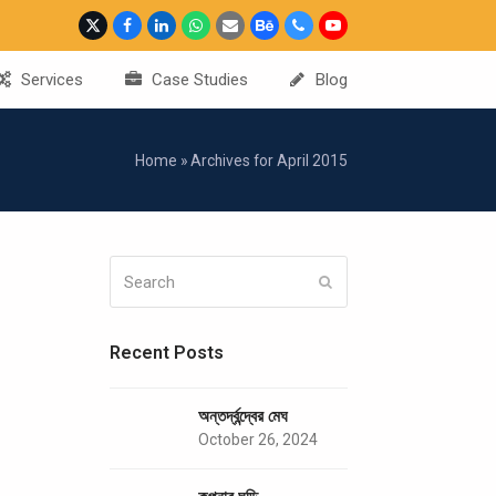
Twitter
Facebook
LinkedIn
Whatsapp
Email
Behance
Phone
YouTube
Services
Case Studies
Blog
Home
»
Archives for April 2015
Search
Submit
Recent Posts
অন্তর্দ্বন্দ্বের মেঘ
October 26, 2024