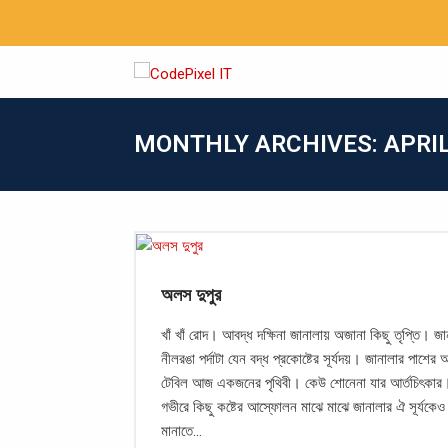
MONTHLY ARCHIVES: APRIL
অলস দুপুর
খাঁ খাঁ রোদ। আবদ্ধ দক্ষিনা জানালায় অজানা কিছু তৃপ্তি। জ
নীলরঙা পর্দাটা যেন বদ্ধ প্রকোষ্টের সূর্যদয়। জানালার পাশে
টেবিল আজ একজনের পৃথিবী। কেউ শোনেনা যার আর্তচিৎকার।
গভীরে কিছু কষ্টের আস্ফোলন মাঝে মাঝে জানালার ঐ সূর্যকেও
মানাতে…