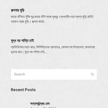
কল্পনার ঘুড়ি
কারো বাঁশিতে খুঁজি সুর,কারো বাঁশি বাজে সুমধুর।স্বপ্নহীন হয়ে স্বপ্ন ঘুড়ি,নাটাই
থেকেও হচ্ছে বুড়ি। কল্পনা কারো…
যুদ্ধ নয় শান্তি চাই
প্রতিহিংসায় রক্ত ঝরে, ফিলিস্তিনের প্রান্তরে, কোথায় সব বিশ্বনেতা, মানবতারা
ডুকরে মরে। যুদ্ধ নয় শান্তি চাই,…
Search
Submit
Recent Posts
অন্তর্দ্বন্দ্বের মেঘ