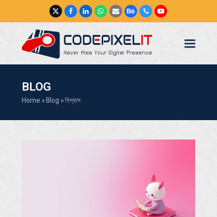
Twitter
Facebook
LinkedIn
Whatsapp
Email
Behance
Phone
YouTube
BLOG
Home
»
Blog
»
বিশ্বাস