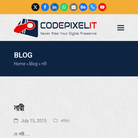
Twitter
Facebook
LinkedIn
Whatsapp
Email
Behance
Phone
YouTube
BLOG
Home
»
Blog
»
নারী
নারী
July 15, 2015
কবিতা
হে নারী……