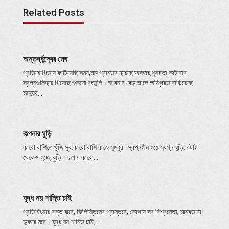
Related Posts
অন্তর্দ্বন্দ্বের মেঘ
প্রতিযোগিতায় কাটিয়েছি সময়,মরু প্রান্তর হয়েছে অসহায়,ধূসরতা কাটাবার
স্বপ্নগুলিহয়ে গিয়েছে শুকনো রংতুলি। ভাবনার বেড়াজালে অস্থিরতাবাড়িয়েছে
হৃদয়ের…
কল্পনার ঘুড়ি
কারো বাঁশিতে খুঁজি সুর,কারো বাঁশি বাজে সুমধুর।স্বপ্নহীন হয়ে স্বপ্ন ঘুড়ি,নাটাই
থেকেও হচ্ছে বুড়ি। কল্পনা কারো…
যুদ্ধ নয় শান্তি চাই
প্রতিহিংসায় রক্ত ঝরে, ফিলিস্তিনের প্রান্তরে, কোথায় সব বিশ্বনেতা, মানবতারা
ডুকরে মরে। যুদ্ধ নয় শান্তি চাই,…